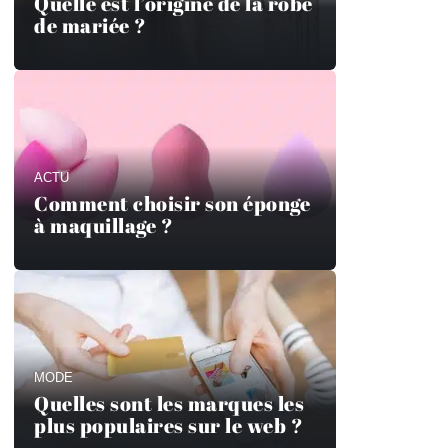
Quelle est l’origine de la robe
de mariée ?
ACTU
Comment choisir son éponge
à maquillage ?
MODE
Quelles sont les marques les
plus populaires sur le web ?