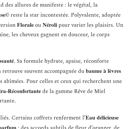
 des allures de manifeste : le végétal, la
use©
reste la star incontestée. Polyvalente, adoptée
Florale
Néroli
 version
ou
pour varier les plaisirs. Un
umine, les cheveux gagnent en douceur, le corps
beauté
. Sa formule hydrate, apaise, réconforte
baume à lèvres
la retrouve souvent accompagnée du
es abîmées. Pour celles et ceux qui recherchent une
ra-Réconfortante
de la gamme Rêve de Miel
rtante.
Eau délicieuse
iés. Certains coffrets renferment l’
 parfum
: des accords subtils de fleur d’oranger, de