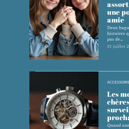
assort
une po
amie
Deux bague
histoires q
pas de
…
31 juillet 
ACCESSOIR
Les mo
chère
survei
proch
Quand une