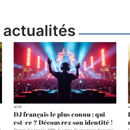
 actualités
ACTU
DJ français le plus connu : qui
est-ce ? Découvrez son identité !