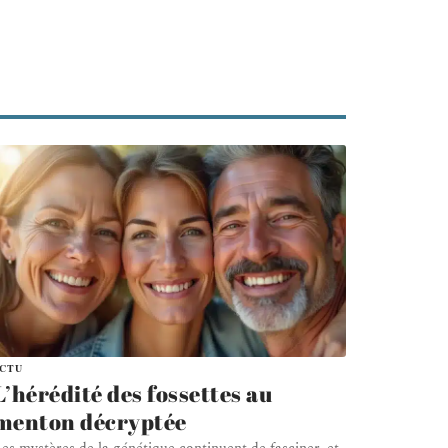
ACTU
L’hérédité des fossettes au
menton décryptée