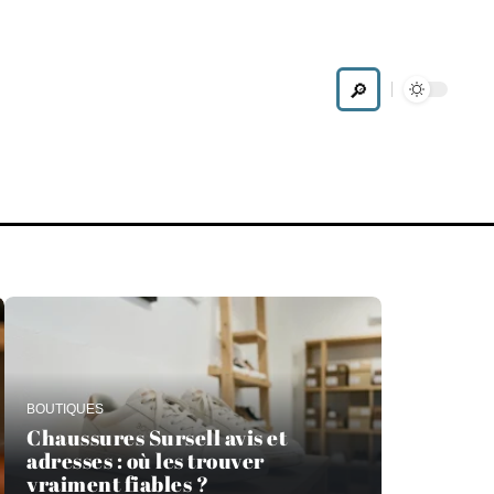
ode
BOUTIQUES
Chaussures Sursell avis et
adresses : où les trouver
vraiment fiables ?