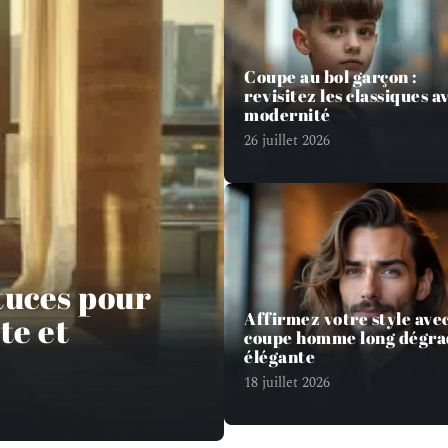
Coupe au bol garçon :
revisitez les classiques a
modernité
26 juillet 2026
stuces pour
Affirmez votre style avec
te et
coupe homme long dégra
élégante
18 juillet 2026