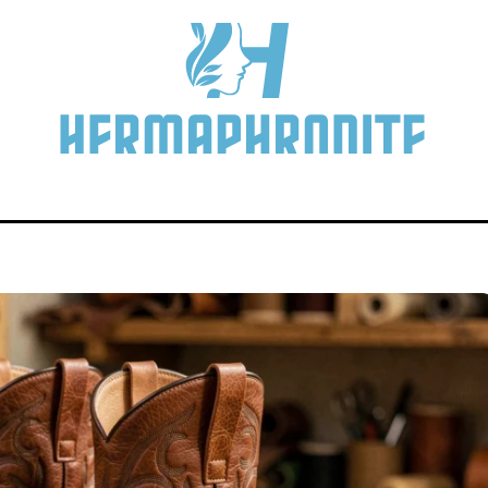
soires
Actu
Boutiques
Esthétique
M