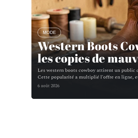
MODE
Western Boots Co
les copies de mauv
Les western boots cowboy attirent un public d
Cette popularité a multiplié l'offre en ligne, e
6 août 2026