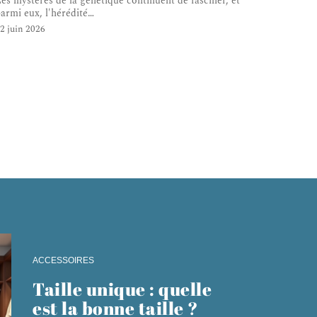
es mystères de la génétique continuent de fasciner, et
armi eux, l'hérédité
…
2 juin 2026
ACCESSOIRES
Taille unique : quelle
est la bonne taille ?