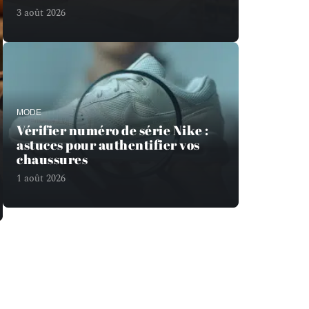
3 août 2026
MODE
Vérifier numéro de série Nike :
astuces pour authentifier vos
chaussures
1 août 2026