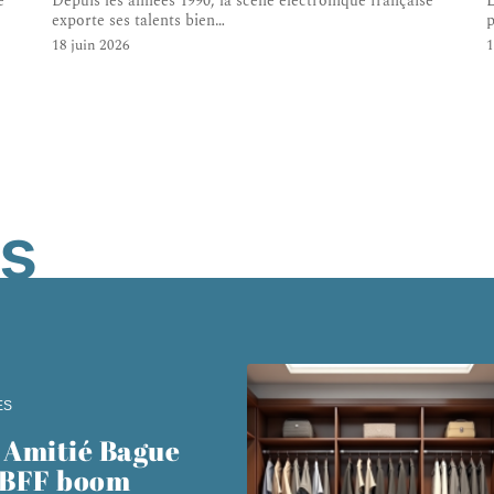
e
Depuis les années 1990, la scène électronique française
L
exporte ses talents bien
…
p
18 juin 2026
1
s
ES
 Amitié Bague
 BFF boom