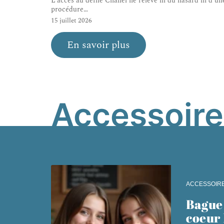
L’accès au défilé Chanel ne relève ni du hasard ni d’un
procédure
…
15 juillet 2026
En savoir plus
Accessoire
ACCESSOIR
Bague
coeur