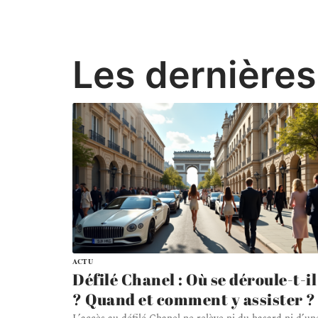
Les dernières
ACTU
Défilé Chanel : Où se déroule-t-il
? Quand et comment y assister ?