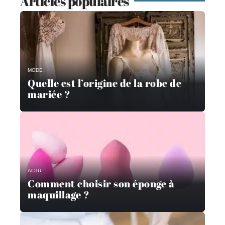
Articles populaires
MODE
Quelle est l’origine de la robe de
mariée ?
ACTU
Comment choisir son éponge à
maquillage ?