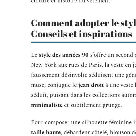
culture et histoire du vêtement.
Comment adopter le styl
Conseils et inspirations
Le
style des années 90
s’offre un second 
New York aux rues de Paris, la veste en je
faussement désinvolte séduisent une géné
muse, conjugue le
jean droit
à une veste 
séduit, puisant dans les collections autom
minimaliste
et subtilement grunge.
Pour composer une silhouette féminine ins
taille haute
, débardeur côtelé, blouson de