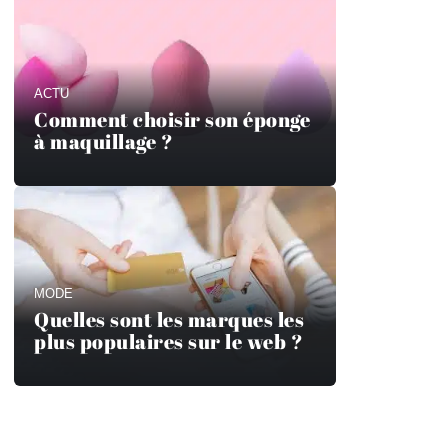
ACTU
Comment choisir son éponge
à maquillage ?
MODE
Quelles sont les marques les
plus populaires sur le web ?