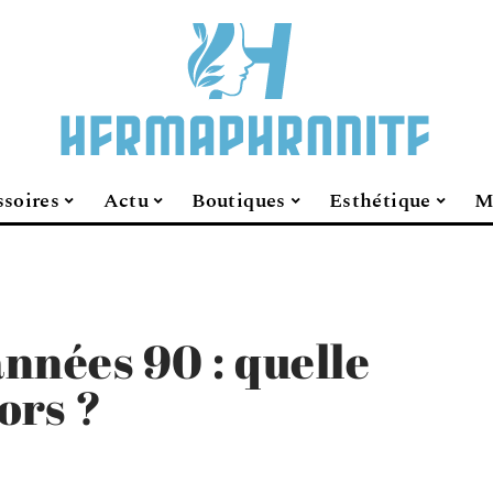
soires
Actu
Boutiques
Esthétique
M
nnées 90 : quelle
ors ?