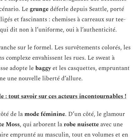
scénario. Le
grunge
déferle depuis Seattle, porté
gligés et fascinants : chemises à carreaux sur tee-
 qui dit non à l’uniforme, oui à l’authenticité.
anche sur le formel. Les survêtements colorés, les
ans complexe envahissent les rues. Le sweat à
esse adopte le
baggy
et les casquettes, empruntant
ne une nouvelle liberté d’allure.
 : tout savoir sur ces acteurs incontournables !
côté de la
mode féminine
. D’un côté, le glamour
te Moss
, qui arborent la
robe nuisette
avec une
iaire emprunté au masculin, tout en volumes et en