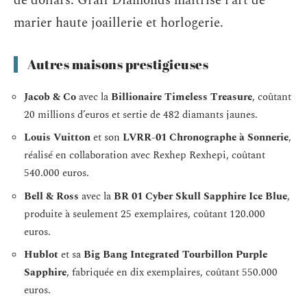
de dollars. Graff Diamonds maîtrise l’art de
marier haute joaillerie et horlogerie.
Autres maisons prestigieuses
Jacob & Co
avec la
Billionaire Timeless Treasure
, coûtant
20 millions d’euros et sertie de 482 diamants jaunes.
Louis Vuitton
et son
LVRR-01 Chronographe à Sonnerie
,
réalisé en collaboration avec Rexhep Rexhepi, coûtant
540.000 euros.
Bell & Ross
avec la
BR 01 Cyber Skull Sapphire Ice Blue
,
produite à seulement 25 exemplaires, coûtant 120.000
euros.
Hublot
et sa
Big Bang Integrated Tourbillon Purple
Sapphire
, fabriquée en dix exemplaires, coûtant 550.000
euros.