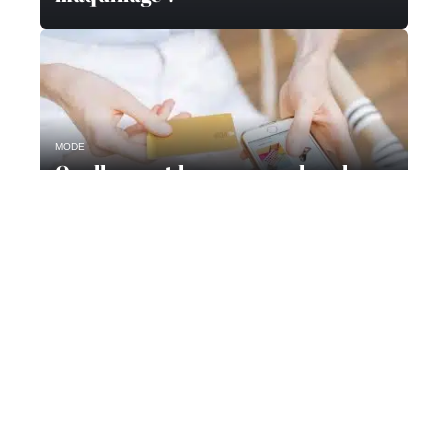
MODE
Quelles sont les marques les plus
populaires sur le web ?
Contact
Mentions Légales
Sitemap
© 2025 | hermaphrodite.fr