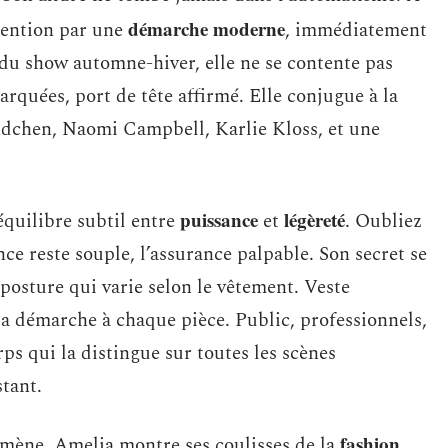
démarche moderne
ttention par une
, immédiatement
 du show automne-hiver, elle ne se contente pas
 marquées, port de tête affirmé. Elle conjugue à la
Bündchen, Naomi Campbell, Karlie Kloss, et une
puissance
légèreté
quilibre subtil entre
et
. Oubliez
nce reste souple, l’assurance palpable. Son secret se
 posture qui varie selon le vêtement. Veste
sa démarche à chaque pièce. Public, professionnels,
ps qui la distingue sur toutes les scènes
tant.
fashion
mène. Amelia montre ses coulisses de la