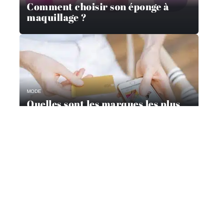
Comment choisir son éponge à
maquillage ?
MODE
Quelles sont les marques les plus
populaires sur le web ?
Contact
Mentions Légales
Sitemap